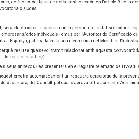
, en funció del tipus de sol·licitant indicada en l'article 9 de la co
vocatòria d'ajudes.
, serà electrònica i requerirà que la persona o entitat sol·licitant di
ls empresaris/àries individuals- emés per l'Autoritat de Certificació 
its a Espanya, publicada en la seu electrònica del Ministeri d'Indústr
sona perquè realitze qualsevol tràmit relacionat amb aquesta convocat
ro-de-representantes/
).
 dels seus annexos i es presentarà en el registre telemàtic de l'IVACE
 aquest emetrà automàticament un resguard acreditatiu de la presentaci
 de desembre, del Consell, pel qual s'aprova el Reglament d'Administ