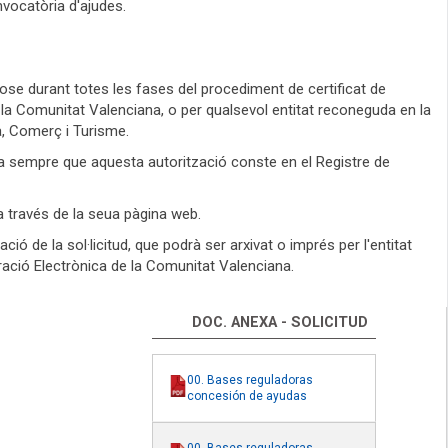
nvocatòria d'ajudes.
spose durant totes les fases del procediment de certificat de
de la Comunitat Valenciana, o per qualsevol entitat reconeguda en la
ia, Comerç i Turisme.
òria sempre que aquesta autorització conste en el Registre de
 a través de la seua pàgina web.
ó de la sol·licitud, que podrà ser arxivat o imprés per l'entitat
ració Electrònica de la Comunitat Valenciana.
DOC. ANEXA - SOLICITUD
00. Bases reguladoras
concesión de ayudas