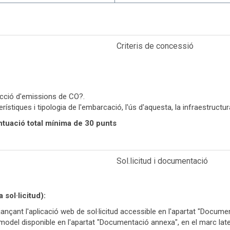
Criteris de concessió
ucció d'emissions de CO?.
ístiques i tipologia de l'embarcació, l'ús d'aquesta, la infraestructu
ntuació total mínima de 30 punts
Sol.licitud i documentació
ol·licitud):
ançant l'aplicació web de sol·licitud accessible en l'apartat "Docume
odel disponible en l'apartat "Documentació annexa", en el marc late