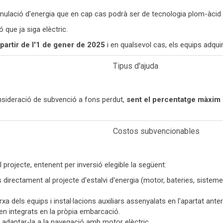
mulació d'energia que en cap cas podrà ser de tecnologia plom-àcid
que ja siga elèctric.
partir de l'1 de gener de 2025
i en qualsevol cas, els equips adqui
Tipus d'ajuda
onsideració de subvenció a fons perdut,
sent el percentatge màxim d
Costos subvencionables
projecte, entenent per inversió elegible la següent:
s directament al projecte d'estalvi d'energia (motor, bateries, sistem
dels equips i instal·lacions auxiliars assenyalats en l'apartat anteri
n integrats en la pròpia embarcació.
 adaptar-la a la navegació amb motor elèctric.