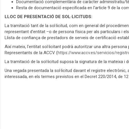
Documentació complementària de caràcter administratiu/tècnic
Resta de documentació especificada en l'article 9 de la con
LLOC DE PRESENTACIÓ DE SOL·LICITUDS:
La tramitació tant de la sol·licitud, com en general del procediment
representant d'entitat –o de persona física per als particulars i e
Llista de confiança de prestadors de serveis de certificació establ
Així mateix, l'entitat sol·licitant podrà autoritzar una altra per
Representants de la ACCV (
https://www.accv.es/servicios/regist
La tramitació de la sol·licitud suposa la signatura de la mateixa i
Una vegada presentada la sol·licitud davant el registre electrònic,
interessada, en els termes previstos en el Decret 220/2014, de 12