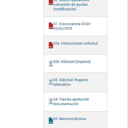
00. Bases reguladoras
concesión de ayudas
(modificación)
01. Convocatoria DOGV
05/02/2025
02a. Instrucciones solicitud
02b. Solicitud (impreso)
03. Solicitud. Registro
telemático
04. Trámite aportación
documentación
05. Memoria técnica