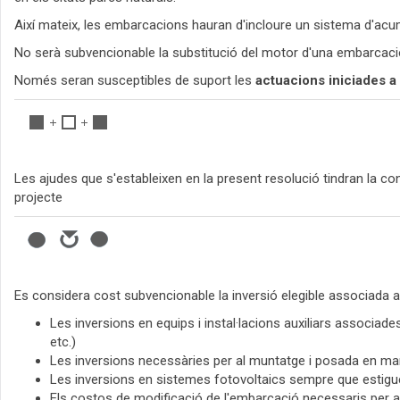
Així mateix, les embarcacions hauran d'incloure un sistema d'acu
No serà subvencionable la substitució del motor d'una embarcació 
Només seran susceptibles de suport les
actuacions iniciades a 
Les ajudes que s'estableixen en la present resolució tindran la c
projecte
Es considera cost subvencionable la inversió elegible associada al 
Les inversions en equips i instal·lacions auxiliars associade
etc.)
Les inversions necessàries per al muntatge i posada en marxa 
Les inversions en sistemes fotovoltaics sempre que estigue
Els costos de modificació de l'embarcació necessaris per a