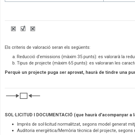
Els criteris de valoració seran els següents:
Reducció d'emissions (màxim 35 punts): es valorarà la red
Tipus de projecte (màxim 65 punts): es valoraran les caracter
Perquè un projecte puga ser aprovat, haurà de tindre una pu
SOL·LICITUD I DOCUMENTACIÓ (que haurà d'acompanyar a la s
Imprés de sol·licitud normalitzat, segons model generat mitj
Auditoria energètica/Memòria tècnica del projecte, segons m