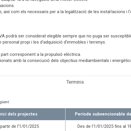
uacions.
 així com els necessaris per a la legalització de les instal·lacions i l
 l'IVA podrà ser considerat elegible sempre que no puga ser susceptib
personal propi i les d'adquisició d'immobles i terrenys.
part corresponent a la propulsió elèctrica.
onats amb la consecució dels objectius mediambientals i energètics
Terminis
güent:
nici dels projectes
Període subvencionable d
partir de l'1/01/2025
Des de l'1/01/2025 fins al 