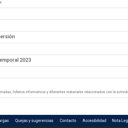
s
versión
temporal 2023
adas, folletos informativos y diferentes materiales relacionados con la activid
argas
Quejas y sugerencias
Contacto
Accesibilidad
Nota Leg