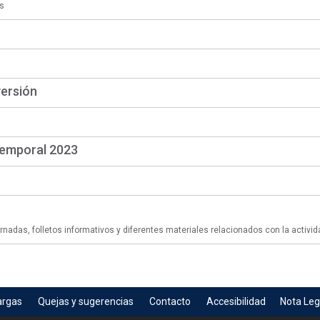
s
versión
temporal 2023
adas, folletos informativos y diferentes materiales relacionados con la activid
argas
Quejas y sugerencias
Contacto
Accesibilidad
Nota Leg