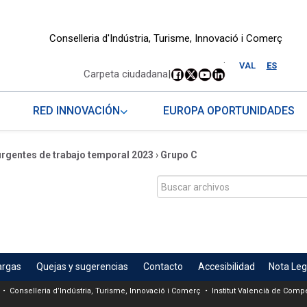
Conselleria d'Indústria, Turisme, Innovació i Comerç
.
VAL
ES
Carpeta ciudadana
|
RED INNOVACIÓN
EUROPA OPORTUNIDADES
urgentes de trabajo temporal 2023
›
Grupo C
argas
Quejas y sugerencias
Contacto
Accesibilidad
Nota Leg
 • Conselleria d’Indústria, Turisme, Innovació i Comerç • Institut Valencià de Compet