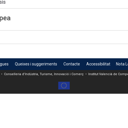
sis
opea
egues
Queixes i suggeriments
Contacte
Accessibilitat
Nota L
 • Conselleria d’Indústria, Turisme, Innovació i Comerç • Institut Valencià de Compet