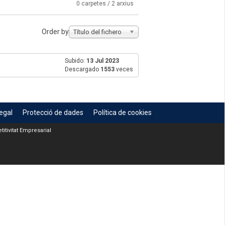
0 carpetes / 2 arxius
Order by
Título del fichero
Subido:
13 Jul 2023
Descargado
1553
veces
egal
Protecció de dades
Política de cookies
itivitat Empresarial