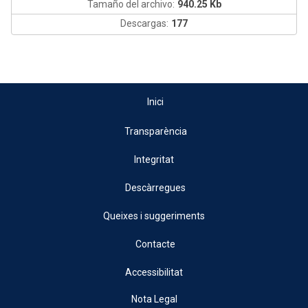
Tamaño del archivo:
940.25 Kb
Descargas:
177
Inici
Transparència
Integritat
Descàrregues
Queixes i suggeriments
Contacte
Accessibilitat
Nota Legal