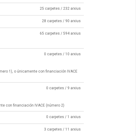
25 carpetes / 232 arxius
28 carpetes / 90 arxius
65 carpetes / 594 arxius
0 carpetes / 10 arxius
úmero 1), o únicamente con financiación IVACE
0 carpetes / 9 arxius
nte con financiación IVACE (número 2)
0 carpetes / 1 arxius
3 carpetes / 11 arxius