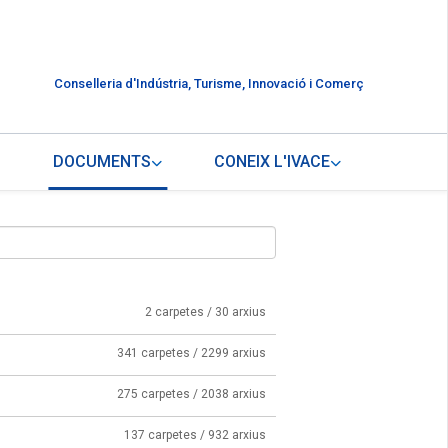
Conselleria d'Indústria, Turisme, Innovació i Comerç
DOCUMENTS
CONEIX L'IVACE
2 carpetes / 30 arxius
341 carpetes / 2299 arxius
275 carpetes / 2038 arxius
137 carpetes / 932 arxius