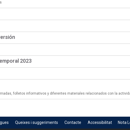
s
versión
temporal 2023
adas, folletos informativos y diferentes materiales relacionados con la activid
egues
Queixes i suggeriments
Contacte
Accessibilitat
Nota L