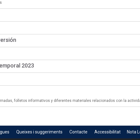
s
versión
temporal 2023
adas, folletos informativos y diferentes materiales relacionados con la activid
egues
Queixes i suggeriments
Contacte
Accessibilitat
Nota L