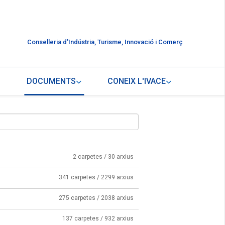
Conselleria d'Indústria, Turisme, Innovació i Comerç
DOCUMENTS
CONEIX L'IVACE
2 carpetes / 30 arxius
341 carpetes / 2299 arxius
275 carpetes / 2038 arxius
137 carpetes / 932 arxius