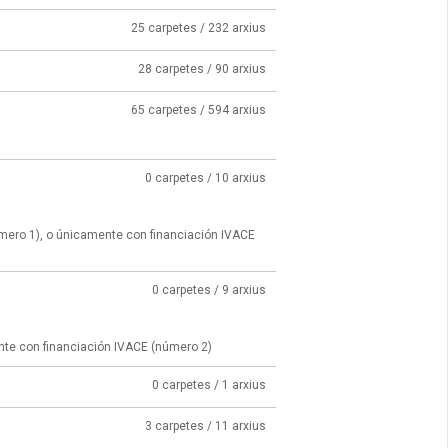
25 carpetes / 232 arxius
28 carpetes / 90 arxius
65 carpetes / 594 arxius
0 carpetes / 10 arxius
úmero 1), o únicamente con financiación IVACE
0 carpetes / 9 arxius
nte con financiación IVACE (número 2)
0 carpetes / 1 arxius
3 carpetes / 11 arxius