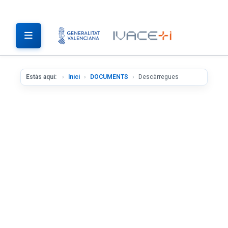
Estàs aquí:
Inici
DOCUMENTS
Descàrregues
INNOVACIÓ I R+D
ENERGIA
SERVEIS D'INTERNACIONALITZACIÓ
INDÚSTRIA I PARCS EMPRESARIALS