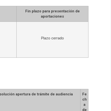
Fin plazo para presentación de
aportaciones
Plazo cerrado
solución apertura de trámite de audiencia
Fe
ch
a
de